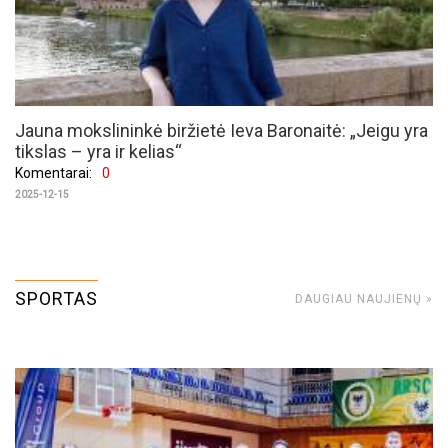
Jauna mokslininkė biržietė Ieva Baronaitė: „Jeigu yra
tikslas – yra ir kelias“
Komentarai:
0
2025-12-15
SPORTAS
DAUGIAU NAUJIENŲ »