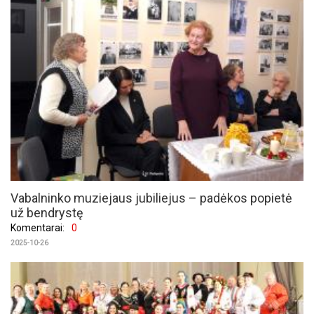
Vabalninko muziejaus jubiliejus – padėkos popietė
už bendrystę
Komentarai:
0
2025-10-26