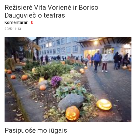
Režisierė Vita Vorienė ir Boriso
Dauguviečio teatras
Komentarai:
0
2025-11-13
Pasipuošė moliūgais