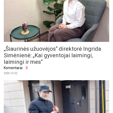
„Šiaurinės užuovėjos“ direktorė Ingrida
Simėnienė: „Kai gyventojai laimingi,
laimingi ir mes“
Komentarai:
0
2025-12-22