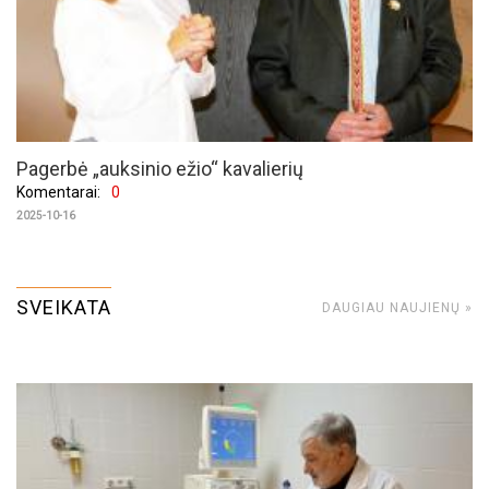
Pagerbė „auksinio ežio“ kavalierių
Komentarai:
0
2025-10-16
SVEIKATA
DAUGIAU NAUJIENŲ »