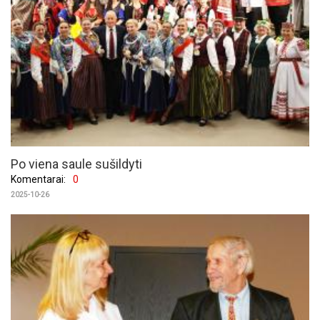
Po viena saule sušildyti
Komentarai:
0
2025-10-26