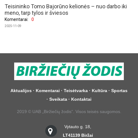
Teisininko Tomo Bajorūno kelionės – nuo darbo iki
meno, tarp tylos ir šviesos
Komentarai:
0
2025-11-09
Aktualijos
·
Komentarai
·
Teisėtvarka
·
Kultūra
·
Sportas
·
Sveikata
·
Kontaktai
2019 © UAB „Biržiečių žodis“. Visos teisės saugomos.
Vytauto g. 18,
LT­41139 Biržai