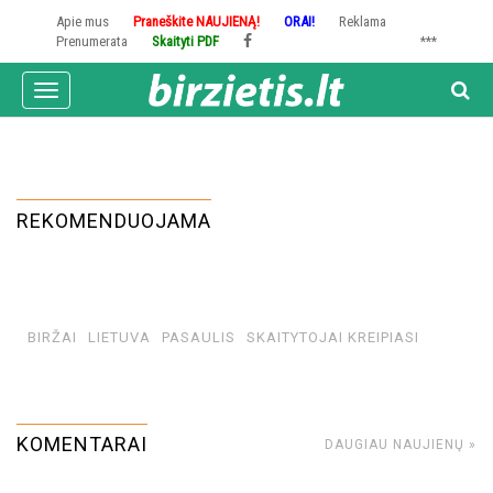
Pereiti
Apie mus
Praneškite NAUJIENĄ!
ORAI!
Reklama
į
Prenumerata
Skaityti PDF
***
pagrindinį
turinį
Toggle
navigation
REKOMENDUOJAMA
BIRŽAI
LIETUVA
PASAULIS
SKAITYTOJAI KREIPIASI
KOMENTARAI
DAUGIAU NAUJIENŲ »