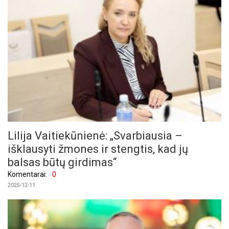
Lilija Vaitiekūnienė: „Svarbiausia –
išklausyti žmones ir stengtis, kad jų
balsas būtų girdimas“
Komentarai:
0
2025-12-11