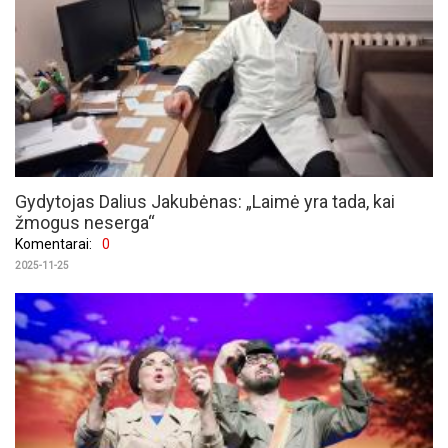
Gydytojas Dalius Jakubėnas: „Laimė yra tada, kai
žmogus neserga“
Komentarai:
0
2025-11-25