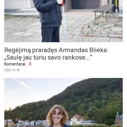
Regėjimą praradęs Armandas Blieka:
„Saulę jau turiu savo rankose...“
Komentarai:
0
2025-12-18