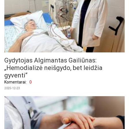
Gydytojas Algimantas Gailiūnas:
„Hemodializė neišgydo, bet leidžia
gyventi“
Komentarai:
0
2025-12-23