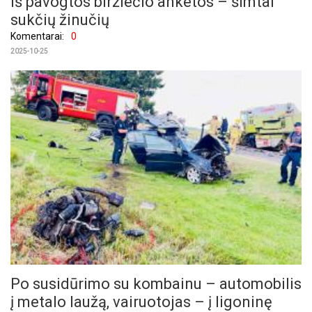
Iš pavogtos biržiečio anketos – šimtai
sukčių žinučių
Komentarai:
0
2025-10-25
Po susidūrimo su kombainu – automobilis
į metalo laužą, vairuotojas – į ligoninę