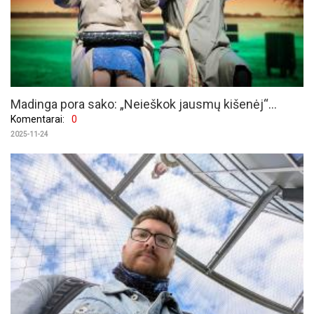
Madinga pora sako: „Neieškok jausmų kišenėj“...
Komentarai:
0
2025-11-24