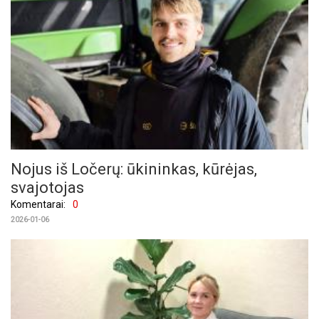
Nojus iš Ločerų: ūkininkas, kūrėjas,
svajotojas
Komentarai:
0
2026-01-06