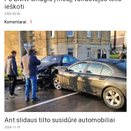
ieškoti
2025-03-05
Komentarai:
1
Ant slidaus til­to su­si­dū­rė au­to­mo­bi­liai
2024-11-19