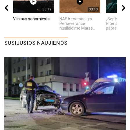
00:19
03:10
Vilniaus senamiestis
NASA marsaeigio
„Septynių Ka
Perseverance
Riteris" – kai
nusileidimo Marse...
paprastumas
SUSIJUSIOS NAUJIENOS