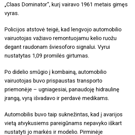
„Claas Dominator“, kurį vairavo 1961 metais gimęs
vyras.
Policijos atstovė teigė, kad lengvojo automobilio
vairuotojas važiavo remontuojamu kelio ruožu
degant raudonam šviesoforo signalui. Vyrui
nustatytas 1,09 promilės girtumas.
Po didelio smūgio į kombainą, automobilio
vairuotojas buvo prispaustas transporto
priemonėje – ugniagesiai, panaudoję hidraulinę
įrangą, vyrą išvadavo ir perdavė medikams.
Automobilis buvo taip suknežintas, kad į avarijos
vietą atvykusiems pareigūnams nepavyko iškart
nustatyti jo markės ir modelio. Pirminėje