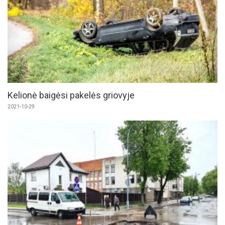
Ke­lio­nė bai­gė­si pa­ke­lės grio­vy­je
2021-10-29