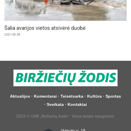
Šalia avarijos vietos atsivėrė duobė
2021-05-28
Aktualijos
·
Komentarai
·
Teisėtvarka
·
Kultūra
·
Sportas
·
Sveikata
·
Kontaktai
2019 © UAB „Biržiečių žodis“. Visos teisės saugomos.
Vytauto g. 18,