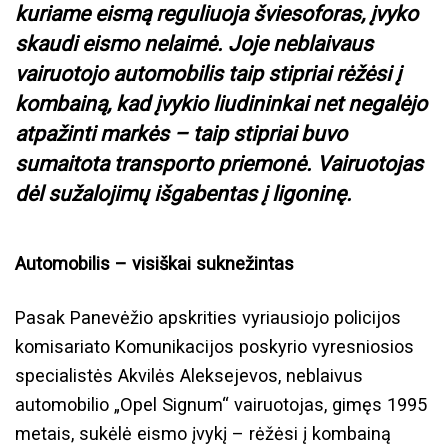
kuriame eismą reguliuoja šviesoforas, įvyko
skaudi eismo nelaimė. Joje neblaivaus
vairuotojo automobilis taip stipriai rėžėsi į
kombainą, kad įvykio liudininkai net negalėjo
atpažinti markės – taip stipriai buvo
sumaitota transporto priemonė. Vairuotojas
dėl sužalojimų išgabentas į ligoninę.
Automobilis – visiškai suknežintas
Pasak Panevėžio apskrities vyriausiojo policijos
komisariato Komunikacijos poskyrio vyresniosios
specialistės Akvilės Aleksejevos, neblaivus
automobilio „Opel Signum“ vairuotojas, gimęs 1995
metais, sukėlė eismo įvykį – rėžėsi į kombainą