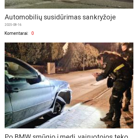
Automobilių susidūrimas sankryžoje
2025-08-16
Komentarai:
0
Po BMW smūgio į medį, vairuotojos teko