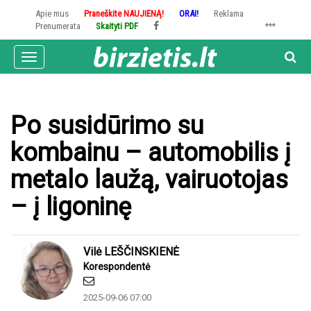
Pereiti
Apie mus
Praneškite NAUJIENĄ!
ORAI!
Reklama
į
Prenumerata
Skaityti PDF
***
pagrindinį
turinį
Toggle
navigation
Po susidūrimo su
kombainu – automobilis į
metalo laužą, vairuotojas
– į ligoninę
Vilė LEŠČINSKIENĖ
Korespondentė
2025-09-06 07:00