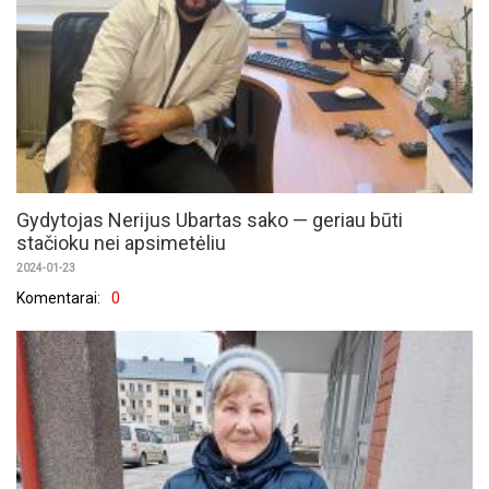
Gydytojas Nerijus Ubartas sako — geriau būti
stačioku nei apsimetėliu
2024-01-23
Komentarai:
0