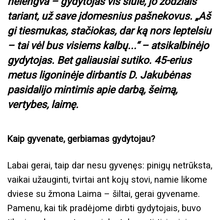
nelengva – gydytojas vis siūlė, jo žodžiais
tariant, už save įdomesnius pašnekovus. „Aš
gi tiesmukas, stačiokas, dar ką nors leptelsiu
– tai vėl bus visiems kalbų...“ – atsikalbinėjo
gydytojas. Bet galiausiai sutiko. 45-erius
metus ligoninėje dirbantis D. Jakubėnas
pasidalijo mintimis apie darbą, šeimą,
vertybes, laimę.
Kaip gyvenate, gerbiamas gydytojau?
Labai gerai, taip dar nesu gyvenęs: pinigų netrūksta,
vaikai užauginti, tvirtai ant kojų stovi, namie likome
dviese su žmona Laima – šiltai, gerai gyvename.
Pamenu, kai tik pradėjome dirbti gydytojais, buvo