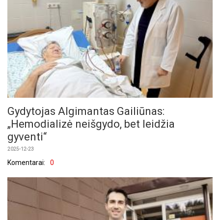
Gydytojas Algimantas Gailiūnas:
„Hemodializė neišgydo, bet leidžia
gyventi“
2025-12-23
Komentarai:
0