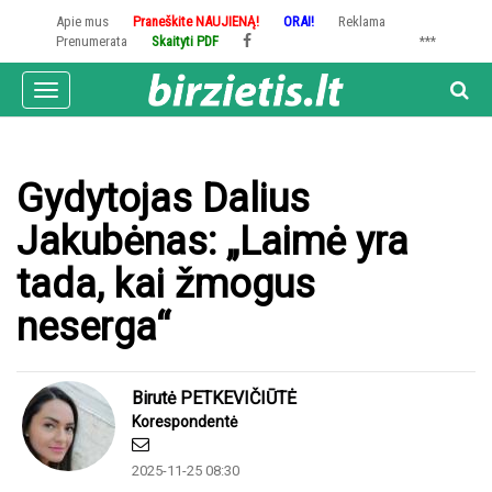
Pereiti
Apie mus
Praneškite NAUJIENĄ!
ORAI!
Reklama
į
Prenumerata
Skaityti PDF
***
pagrindinį
turinį
Toggle
navigation
Gydytojas Dalius
Jakubėnas: „Laimė yra
tada, kai žmogus
neserga“
Birutė PETKEVIČIŪTĖ
Korespondentė
2025-11-25 08:30