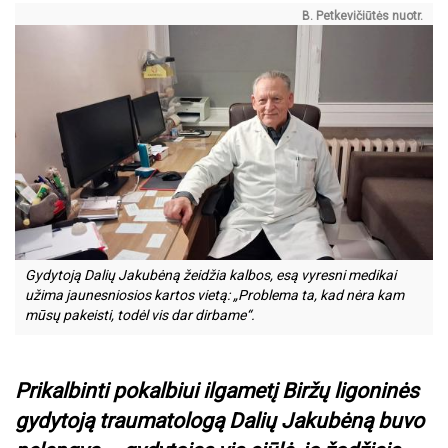
B. Petkevičiūtės nuotr.
Gydytoją Dalių Jakubėną žeidžia kalbos, esą vyresni medikai
užima jaunesniosios kartos vietą: „Problema ta, kad nėra kam
mūsų pakeisti, todėl vis dar dirbame“.
Prikalbinti pokalbiui ilgametį Biržų ligoninės
gydytoją traumatologą Dalių Jakubėną buvo