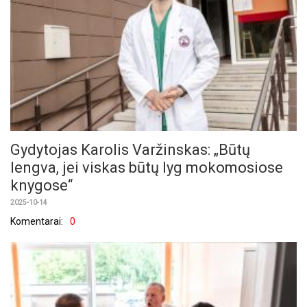
Gydytojas Karolis Varžinskas: „Būtų
lengva, jei viskas būtų lyg mokomosiose
knygose“
2025-10-14
Komentarai:
0