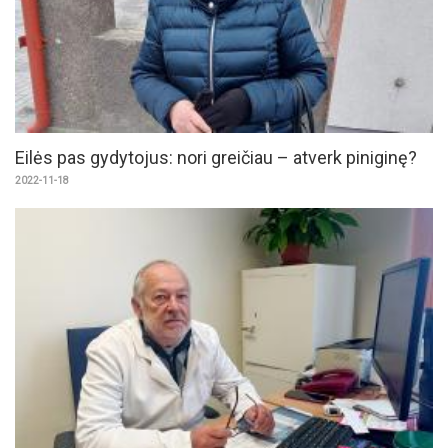
Eilės pas gydytojus: nori greičiau – atverk piniginę?
2022-11-18