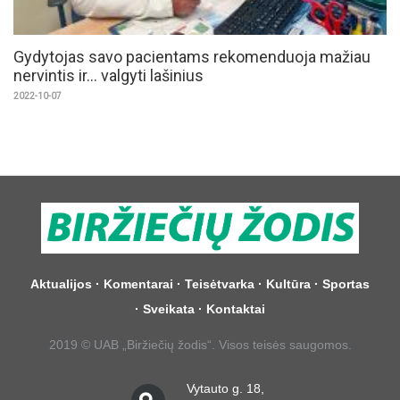
Gydytojas savo pacientams rekomenduoja mažiau
nervintis ir... valgyti lašinius
2022-10-07
Aktualijos
·
Komentarai
·
Teisėtvarka
·
Kultūra
·
Sportas
·
Sveikata
·
Kontaktai
2019 © UAB „Biržiečių žodis“. Visos teisės saugomos.
Vytauto g. 18,