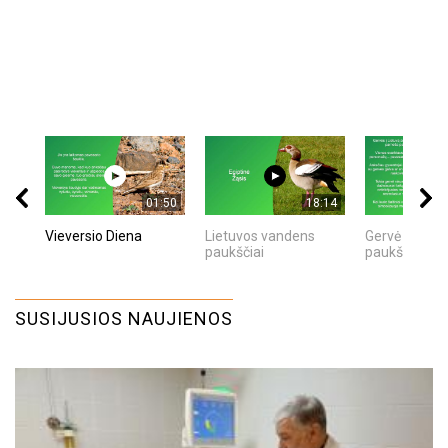
01:50
18:14
Vieversio Diena
Lietuvos vandens
Gervė - Užga
paukščiai
paukštis
SUSIJUSIOS NAUJIENOS