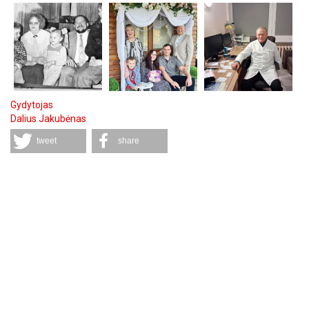
Gydytojas
Dalius Jakubėnas
tweet
share
Komentarai