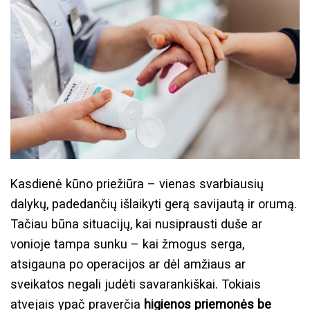
Kasdienė kūno priežiūra – vienas svarbiausių
dalykų, padedančių išlaikyti gerą savijautą ir orumą.
Tačiau būna situacijų, kai nusiprausti duše ar
vonioje tampa sunku – kai žmogus serga,
atsigauna po operacijos ar dėl amžiaus ar
sveikatos negali judėti savarankiškai. Tokiais
atvejais ypač praverčia
higienos priemonės be