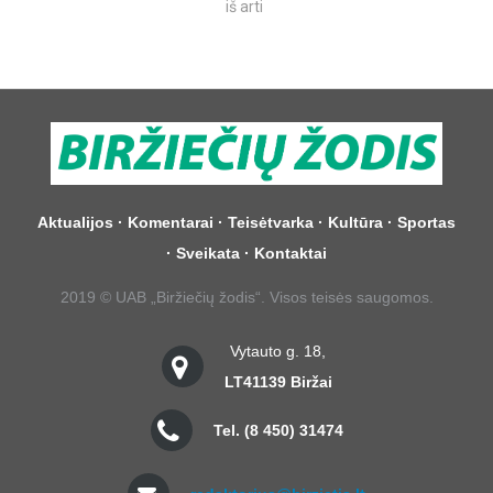
iš arti
Aktualijos
·
Komentarai
·
Teisėtvarka
·
Kultūra
·
Sportas
·
Sveikata
·
Kontaktai
2019 © UAB „Biržiečių žodis“. Visos teisės saugomos.
Vytauto g. 18,
LT­41139 Biržai
Tel. (8 450) 31474