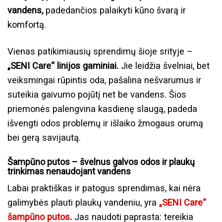
vandens,
padedančios palaikyti kūno švarą ir
komfortą.
Vienas patikimiausių sprendimų šioje srityje –
„SENI Care“ linijos gaminiai.
Jie leidžia švelniai, bet
veiksmingai rūpintis oda, pašalina nešvarumus ir
suteikia gaivumo pojūtį net be vandens. Šios
priemonės palengvina kasdienę slaugą, padeda
išvengti odos problemų ir išlaiko žmogaus orumą
bei gerą savijautą.
Šampūno putos – švelnus galvos odos ir plaukų
trinkimas nenaudojant vandens
Labai praktiškas ir patogus sprendimas, kai nėra
galimybės plauti plaukų vandeniu, yra
„SENI Care“
šampūno putos
.
Jas naudoti paprasta: tereikia