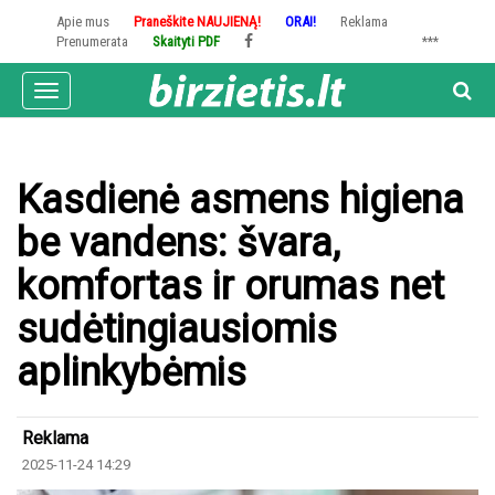
Pereiti
Apie mus
Praneškite NAUJIENĄ!
ORAI!
Reklama
į
Prenumerata
Skaityti PDF
***
pagrindinį
turinį
Toggle
navigation
Kasdienė asmens higiena
be vandens: švara,
komfortas ir orumas net
sudėtingiausiomis
aplinkybėmis
Reklama
2025-11-24 14:29