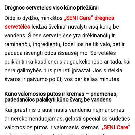
Drėgnos servetėlės viso kūno priežiūrai
Didelio dydžio, minkštos
„SENI Care“ drėgnos
servetėlės
leidžia švelniai nuvalyti visą kūną be
vandens. Šiose servetėlėse yra drėkinančių ir
raminančių ingredientų, todėl jos ne tik valo, bet ir
padeda išvengti odos išsausėjimo. Servetėlės
puikiai tinka kasdienei slaugai, kelionėse ar tada, kai
nėra galimybės nusiprausti įprastai. Jos suteikia
švaros ir gaivumo pojūtį vos per kelias minutes.
Kūno valomosios putos ir kremas – priemonės,
padedančios palaikyti kūno švarą be vandens
Kai įprastinis prausimasis vandeniu neįmanomas
ar nerekomenduojamas, gelbsti specialios sudėties
valomosios putos ir valomasis kremas.
„SENI Care“