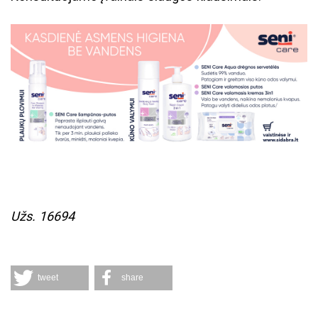
Užs. 16694
tweet
share
Komentarai