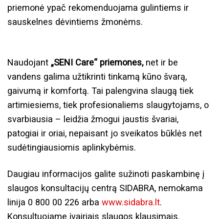
priemonė ypač rekomenduojama gulintiems ir
sauskelnes dėvintiems žmonėms.
Naudojant
„SENI Care“ priemones,
net ir be
vandens galima užtikrinti tinkamą kūno švarą,
gaivumą ir komfortą. Tai palengvina slaugą tiek
artimiesiems, tiek profesionaliems slaugytojams, o
svarbiausia – leidžia žmogui jaustis švariai,
patogiai ir oriai, nepaisant jo sveikatos būklės net
sudėtingiausiomis aplinkybėmis.
Daugiau informacijos galite sužinoti paskambinę į
slaugos konsultacijų centrą SIDABRA, nemokama
linija 0 800 00 226 arba
www.sidabra.lt
.
Konsultuojame įvairiais slaugos klausimais.