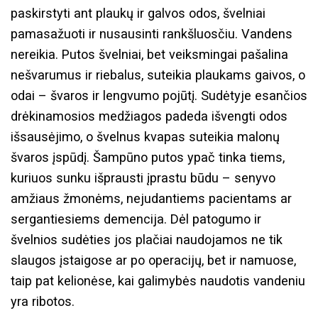
paskirstyti ant plaukų ir galvos odos, švelniai
pamasažuoti ir nusausinti rankšluosčiu. Vandens
nereikia. Putos švelniai, bet veiksmingai pašalina
nešvarumus ir riebalus, suteikia plaukams gaivos, o
odai – švaros ir lengvumo pojūtį. Sudėtyje esančios
drėkinamosios medžiagos padeda išvengti odos
išsausėjimo, o švelnus kvapas suteikia malonų
švaros įspūdį. Šampūno putos ypač tinka tiems,
kuriuos sunku išprausti įprastu būdu – senyvo
amžiaus žmonėms, nejudantiems pacientams ar
sergantiesiems demencija. Dėl patogumo ir
švelnios sudėties jos plačiai naudojamos ne tik
slaugos įstaigose ar po operacijų, bet ir namuose,
taip pat kelionėse, kai galimybės naudotis vandeniu
yra ribotos.