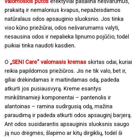
valomosios putos
efektyviai pašalina nešvarumus,
prakaitą ir nemalonius kvapus, nepažeisdamos
natūralaus odos apsauginio sluoksnio. Jos tinka
viso kūno priežiūrai, odos nešvarumams valyti,
nesausina odos ir nepalieka lipnumo pojūčio, todėl
puikiai tinka naudoti kasdien.
O
„SENI Care“ valomasis kremas
skirtas odai, kuriai
reikia papildomos priežiūros. Jis ne tik valo, bet ir,
giliai drėkindamas ir maitindamas odą, padeda
atkurti jos pusiausvyrą. Kreme esantys
minkštinamieji komponentai – pantenolis ir
alantoinas – ramina sudirgusią odą, mažina
paraudimą ir padeda atkurti odos apsauginį barjerą.
Ant odos susidarantis apsauginis sluoksnis saugo
ją nuo drėgmės, šlapimo ar kitų dirgiklių, todėl ši