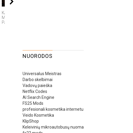
09:00
04:13
02:
KAMUOLINIS ŽAIBAS:
5 įdomūs faktai apie
Japoniško sodo
MĮSLINGA GAMTOS
„TikTok“: ką reiškia
ramybė
PASLAPTIS
pavadinimas ir ne tik
NUORODOS
Universalus Meistras
Darbo skelbimai
Vadovų paieška
Netflix Codes
AI Search Engine
FS25 Mods
profesionali kosmetika internetu
Veido Kosmetika
KlipShop
Keleivinių mikroautobusų nuoma