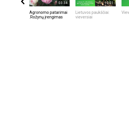
03:34
10:01
Agronomo patarimai
Lietuvos paukščiai:
Viev
.Rožynų įrengimas
vieversiai