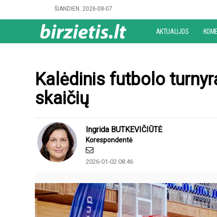
Pereiti
ŠIANDIEN:
2026-08-07
į
pagrindinį
AKTUALIJOS
KOME
Pagrindin
turinį
navigacija
(Biržietis)
Kalėdinis futbolo turnyr
skaičių
Ingrida BUTKEVIČIŪTĖ
Korespondentė
2026-01-02 08:46