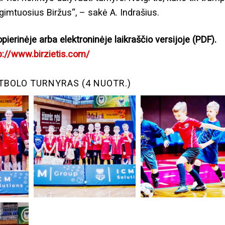
į gimtuosius Biržus“, – sakė A. Indrašius.
opierinėje arba elektroninėje laikraščio versijoje (PDF).
p://www.birzietis.com/
TBOLO TURNYRAS (4 NUOTR.)