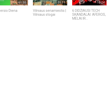
01:50
01:11
10:24
ersio Diena
Vilniaus senamiestis |
6 DIDŽIAUSI TECH
Vilniaus stogai
SKANDALAI: AFEROS,
MELAI IR...