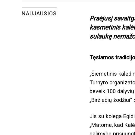
NAUJAUSIOS
Praėjusį savaitga
kasmetinis kalėd
sulaukę nemažo 
Tęsiamos tradicij
„Šiemetinis kalėdin
Turnyro organizato
beveik 100 dalyvių
„Biržiečių žodžiui
Jis su kolega Egid
„Matome, kad Kalėd
galimybę prisijungt