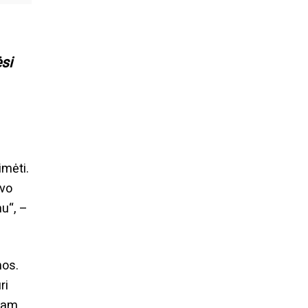
si
imėti.
avo
u“, –
mos.
ri
mpam