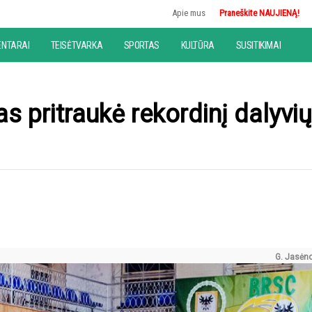
Apie mus
Praneškite NAUJIENĄ!
NTARAI
TEISĖTVARKA
SPORTAS
KULTŪRA
SUSITIKIMAI
ė
as pritraukė rekordinį dalyvių
G. Jasėno