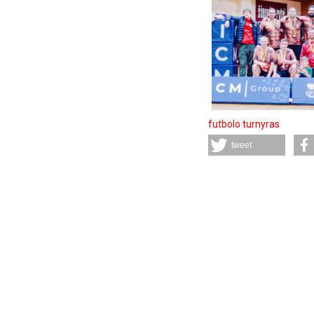
futbolo turnyras
tweet
Komentarai