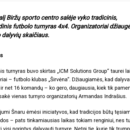
lį Biržų sporto centro salėje vyko tradicinis,
inis futbolo turnyras 4x4. Organizatoriai džiaugė
dalyvių skaičiaus.
os
is turnyras buvo skirtas „ICM Solutions Group“ taurei la
riai – futbolo klubas „Širvėna“. Džiaugiamės, kad dalyv
 ir net 16 komandų – ko gero, daugiausia, kiek tik pamen
“ sakė vienas turnyro organizatorių Armandas Indrašius.
ijumi Šnaru ėmėsi iniciatyvos, kad tradicijos būtų tęsia
os – pats tinkamiausias laikas tokiam renginiui, nes tu
i visi norintys dalyvauti turnyre. Netgi tie, kurie tik tru