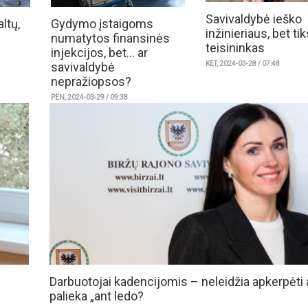
Savivaldybė ieško
altų,
Gydymo įstaigoms
inžinieriaus, bet tik
numatytos finansinės
teisininkas
injekcijos, bet... ar
savivaldybė
KET, 2024-03-28 / 07:48
nepražiopsos?
PEN, 2024-03-29 / 09:38
Darbuotojai kadencijomis – neleidžia apkerpėti 
palieka „ant ledo?