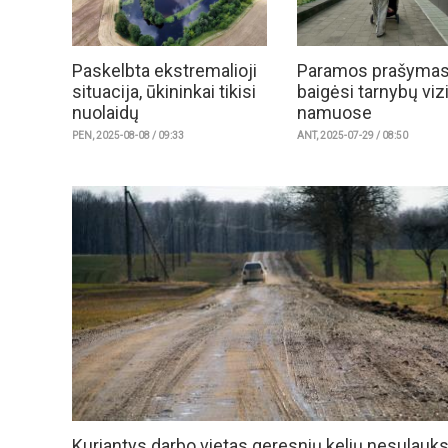
Paskelbta ekstremalioji
Paramos prašyma
situacija, ūkininkai tikisi
baigėsi tarnybų viz
nuolaidų
namuose
PEN, 2025-08-08 / 09:33
ANT, 2025-07-29 / 08:50
Kuriantys darbo vietas geresnių kelių nesulauk