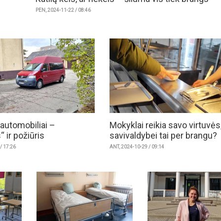
PEN, 2024-11-22 / 08:46
 automobiliai –
Mokyklai reikia savo virtuvės
“ ir požiūris
savivaldybei tai per brangu?
/ 17:26
ANT, 2024-10-29 / 09:14