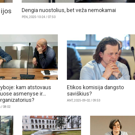
Dengia nuostolius, bet veža nemokamai
gijos
PEN, 2025-10-24 / 07:50
ryboje: kam atstovaus
Etikos komisija dangsto
juose asmenyse ir...
saviškius?
organizatorius?
ANT, 2025-09-02 / 09:53
 / 08:02