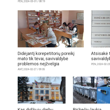
PEN, 2024-03-01 / 08:19
Didėjantį korepetitorių poreikį
Atsisakė 
mato tik tėvai, savivaldybė
savivaldy
problemos neįžvelgia
PEN, 2024-02-23
ANT, 2024-02-27 / 09:05
Kas didžiųjų darbų
Biržiečių laukia