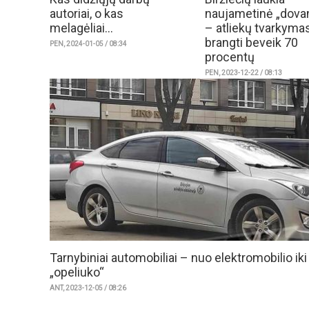
autoriai, o kas
naujametinė „dova
melagėliai...
– atliekų tvarkymas
brangti beveik 70
PEN, 2024-01-05 / 08:34
procentų
PEN, 2023-12-22 / 08:13
Tarnybiniai automobiliai – nuo elektromobilio ik
„opeliuko“
ANT, 2023-12-05 / 08:26