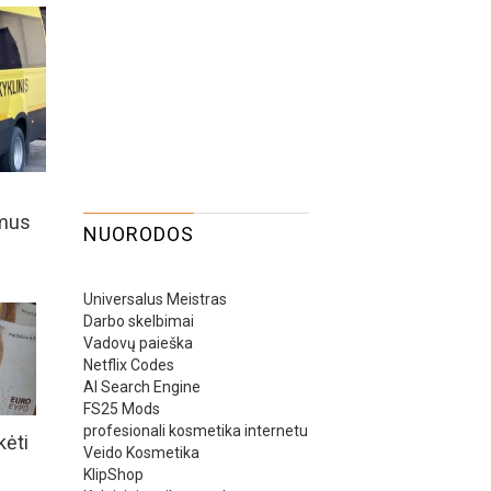
imus
NUORODOS
Universalus Meistras
Darbo skelbimai
Vadovų paieška
Netflix Codes
AI Search Engine
FS25 Mods
profesionali kosmetika internetu
kėti
Veido Kosmetika
KlipShop