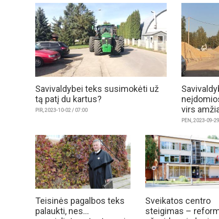
Savivaldybei teks susimokėti už
Savivaldy
tą patį du kartus?
neįdomio
virs amži
PIR, 2023-10-02 / 07:00
PEN, 2023-09-29
Teisinės pagalbos teks
Sveikatos centro
palaukti, nes...
steigimas – refor