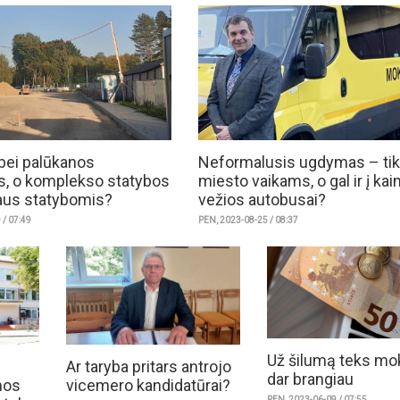
bei palūkanos
Neformalusis ugdymas – tik
s, o komplekso statybos
miesto vaikams, o gal ir į ka
aus statybomis?
vežios autobusai?
 / 07:49
PEN, 2023-08-25 / 08:37
Už šilumą teks mo
Ar taryba pritars antrojo
dar brangiau
mos
vicemero kandidatūrai?
PEN, 2023-06-09 / 07:55