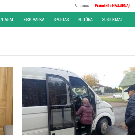
Apie mus
Praneškite NAUJIENĄ!
NTARAI
TEISĖTVARKA
SPORTAS
KULTŪRA
SUSITIKIMAI
ė