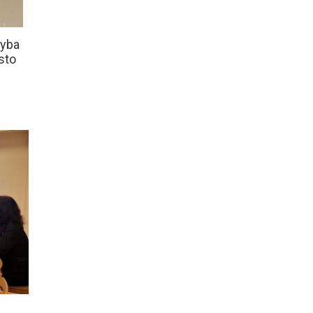
ryba
sto