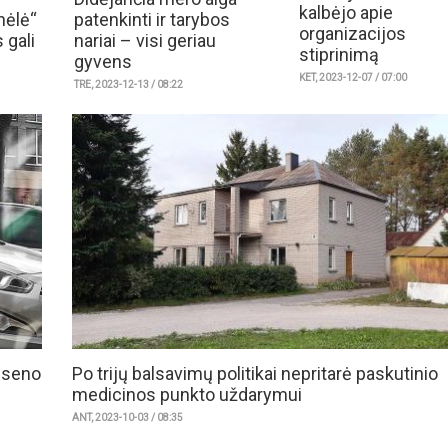
kalbėjo apie
nėlė“
patenkinti ir tarybos
organizacijos
 gali
nariai – visi geriau
stiprinimą
gyvens
KET, 2023-12-07 / 07:00
TRE, 2023-12-13 / 08:22
i seno
Po trijų balsavimų politikai nepritarė paskutinio
medicinos punkto uždarymui
ANT, 2023-10-03 / 08:35