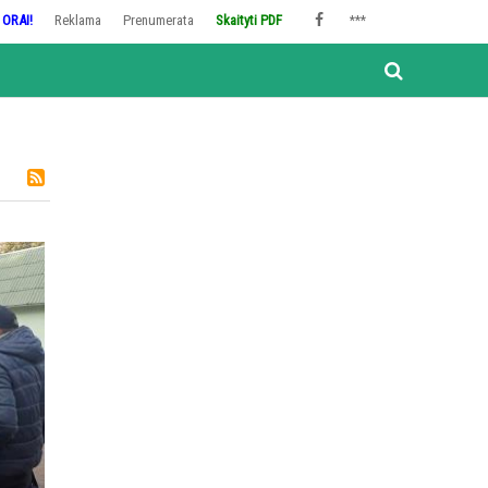
ORAI!
Reklama
Prenumerata
Skaityti PDF
***