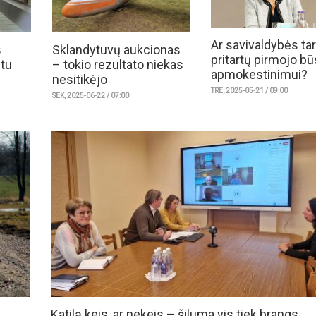
Ar savivaldybės ta
s
Sklandytuvų aukcionas
pritartų pirmojo bū
itu
– tokio rezultato niekas
apmokestinimui?
nesitikėjo
TRE, 2025-05-21 / 09:00
SEK, 2025-06-22 / 07:00
s
Katilą keis, ar nekeis – šiluma vis tiek brangs