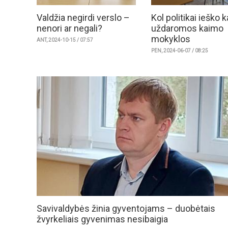
Valdžia negirdi verslo –
Kol politikai ieško k
nenori ar negali?
uždaromos kaimo
mokyklos
ANT, 2024-10-15 / 07:57
PEN, 2024-06-07 / 08:25
Savivaldybės žinia gyventojams – duobėtais
žvyrkeliais gyvenimas nesibaigia