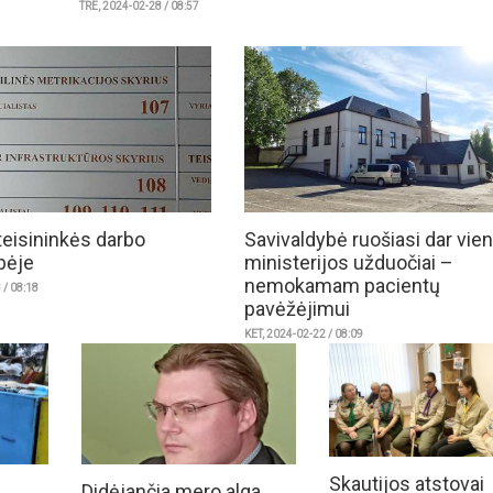
TRE, 2024-02-28 / 08:57
teisininkės darbo
Savivaldybė ruošiasi dar vien
bėje
ministerijos užduočiai –
nemokamam pacientų
 / 08:18
pavėžėjimui
KET, 2024-02-22 / 08:09
Skautijos atstovai
Didėjančia mero alga