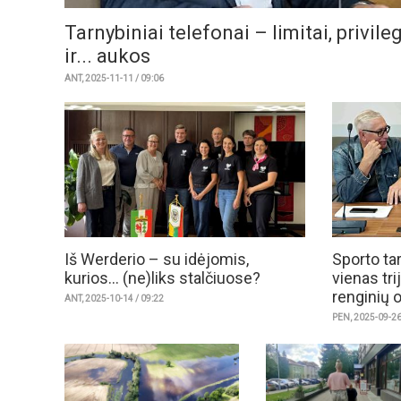
Tarnybiniai telefonai – limitai, privile
ir... aukos
ANT, 2025-11-11 / 09:06
Iš Werderio – su idėjomis,
Sporto ta
kurios... (ne)liks stalčiuose?
vienas tri
renginių 
ANT, 2025-10-14 / 09:22
PEN, 2025-09-26