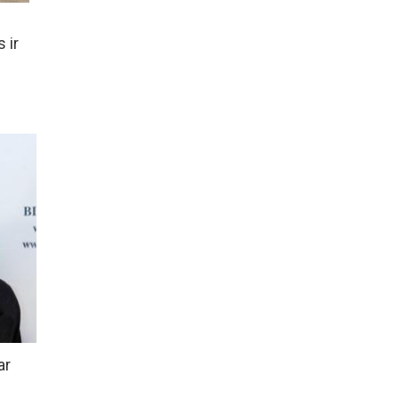
s ir
ar