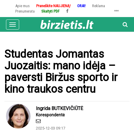
Pereiti
Apie mus
Praneškite NAUJIENĄ!
ORAI!
Reklama
į
Prenumerata
Skaityti PDF
***
pagrindinį
turinį
Toggle
navigation
Studentas Jomantas
Juozaitis: mano idėja –
paversti Biržus sporto ir
kino traukos centru
Ingrida BUTKEVIČIŪTĖ
Korespondentė
2025-12-03 09:17