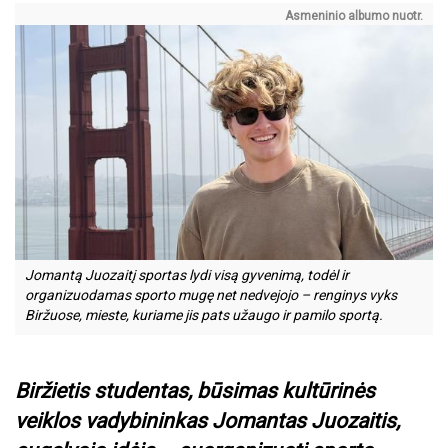
Asmeninio albumo nuotr.
Jomantą Juozaitį sportas lydi visą gyvenimą, todėl ir
organizuodamas sporto mugę net nedvejojo – renginys vyks
Biržuose, mieste, kuriame jis pats užaugo ir pamilo sportą.
Biržietis studentas, būsimas kultūrinės
veiklos vadybininkas Jomantas Juozaitis,