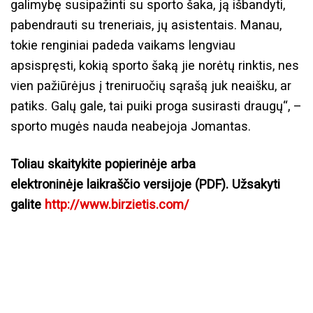
galimybę susipažinti su sporto šaka, ją išbandyti,
pabendrauti su treneriais, jų asistentais. Manau,
tokie renginiai padeda vaikams lengviau
apsispręsti, kokią sporto šaką jie norėtų rinktis, nes
vien pažiūrėjus į treniruočių sąrašą juk neaišku, ar
patiks. Galų gale, tai puiki proga susirasti draugų“, –
sporto mugės nauda neabejoja Jomantas.
Toliau skaitykite popierinėje arba
elektroninėje laikraščio versijoje (PDF). Užsakyti
galite
http://www.birzietis.com/