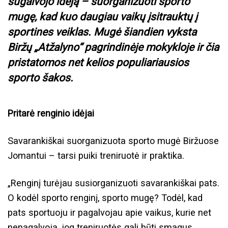
sugalvojo idėją – suorganizuoti sporto
mugę, kad kuo daugiau vaikų įsitrauktų į
sportines veiklas. Mugė šiandien vyksta
Biržų „Atžalyno“ pagrindinėje mokykloje ir čia
pristatomos net kelios populiariausios
sporto šakos.
Pritarė renginio idėjai
Savarankiškai suorganizuota sporto mugė Biržuose
Jomantui – tarsi puiki treniruotė ir praktika.
„Renginį turėjau susiorganizuoti savarankiškai pats.
O kodėl sporto renginį, sporto mugę? Todėl, kad
pats sportuoju ir pagalvojau apie vaikus, kurie net
nepagalvoja, jog treniruotės gali būti smagus