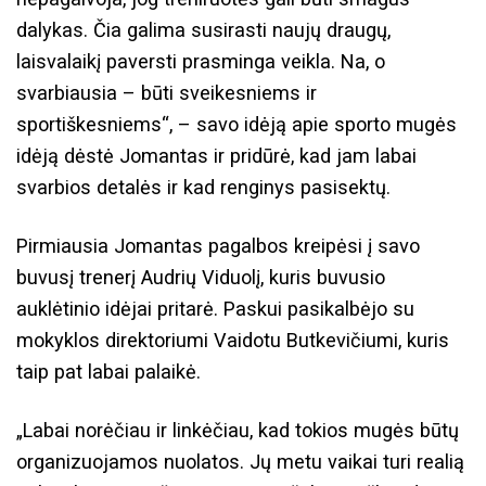
dalykas. Čia galima susirasti naujų draugų,
laisvalaikį paversti prasminga veikla. Na, o
svarbiausia – būti sveikesniems ir
sportiškesniems“, – savo idėją apie sporto mugės
idėją dėstė Jomantas ir pridūrė, kad jam labai
svarbios detalės ir kad renginys pasisektų.
Pirmiausia Jomantas pagalbos kreipėsi į savo
buvusį trenerį Audrių Viduolį, kuris buvusio
auklėtinio idėjai pritarė. Paskui pasikalbėjo su
mokyklos direktoriumi Vaidotu Butkevičiumi, kuris
taip pat labai palaikė.
„Labai norėčiau ir linkėčiau, kad tokios mugės būtų
organizuojamos nuolatos. Jų metu vaikai turi realią