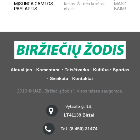
MĮSLINGA GAMTOS
kelias. Šilutės kraštas
MASINĖ 191
PASLAPTIS
iš arti
BAIMĖS PSI
Aktualijos
·
Komentarai
·
Teisėtvarka
·
Kultūra
·
Sportas
·
Sveikata
·
Kontaktai
2019 © UAB „Biržiečių žodis“. Visos teisės saugomos.
Vytauto g. 18,
LT­41139 Biržai
Tel. (8 450) 31474