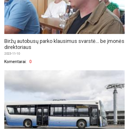
Biržų autobusų parko klausimus svarstė... be įmonės
direktoriaus
2023-11-10
Komentarai:
0