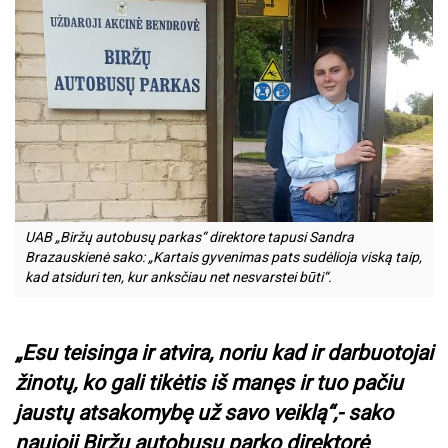
UAB „Biržų autobusų parkas“ direktore tapusi Sandra
Brazauskienė sako: „Kartais gyvenimas pats sudėlioja viską taip,
kad atsiduri ten, kur anksčiau net nesvarstei būti“.
„Esu teisinga ir atvira, noriu kad ir darbuotojai
žinotų, ko gali tikėtis iš manęs ir tuo pačiu
jaustų atsakomybę už savo veiklą“,- sako
naujoji Biržų autobusų parko direktorė