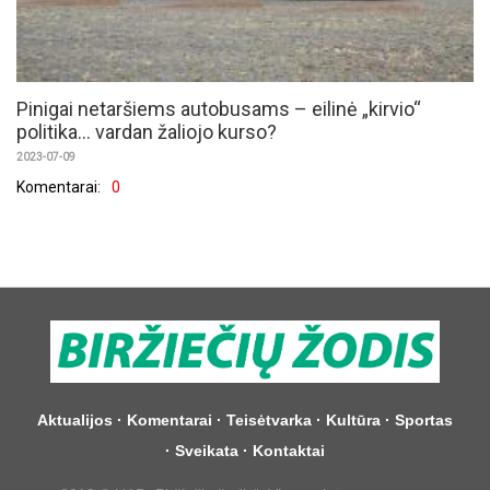
Pinigai netaršiems autobusams – eilinė „kirvio“
politika... vardan žaliojo kurso?
2023-07-09
Komentarai:
0
Aktualijos
·
Komentarai
·
Teisėtvarka
·
Kultūra
·
Sportas
·
Sveikata
·
Kontaktai