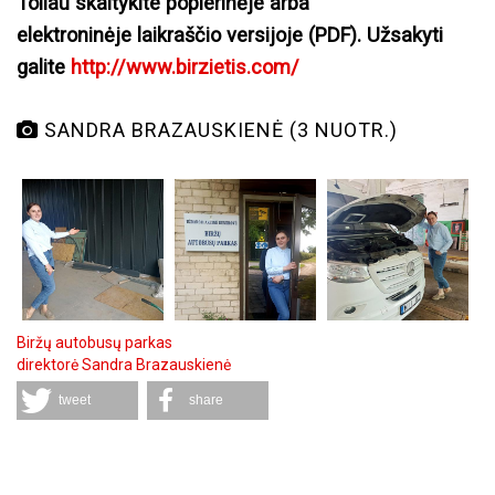
Toliau skaitykite popierinėje arba
elektroninėje laikraščio versijoje (PDF). Užsakyti
galite
http://www.birzietis.com/
SANDRA BRAZAUSKIENĖ (3 NUOTR.)
Biržų autobusų parkas
direktorė Sandra Brazauskienė
tweet
share
Komentarai