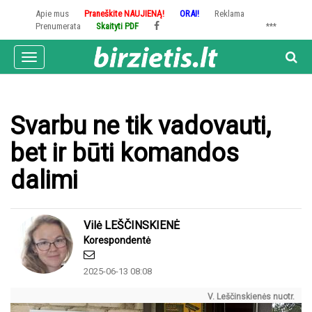
Pereiti
Apie mus
Praneškite NAUJIENĄ!
ORAI!
Reklama
į
Prenumerata
Skaityti PDF
***
pagrindinį
turinį
Toggle
navigation
Svarbu ne tik vadovauti,
bet ir būti komandos
dalimi
Vilė LEŠČINSKIENĖ
Korespondentė
2025-06-13 08:08
V. Leščinskienės nuotr.