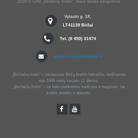
2019 © UAB „Biržiečių žodis“. Visos teisės saugomos.
Vytauto g. 18,
LT­41139 Biržai
Tel. (8 450) 31474
redaktorius@birzietis.lt
„Biržiečių žodis“ – seniausias Biržų krašto laikraštis, leidžiamas
nuo 1945 metų vasario 12 dienos.
„Biržiečių žodis“ – tai laiko patikrintos tradicijos ir naujovės, tai
krašto praeitis ir dabartis.