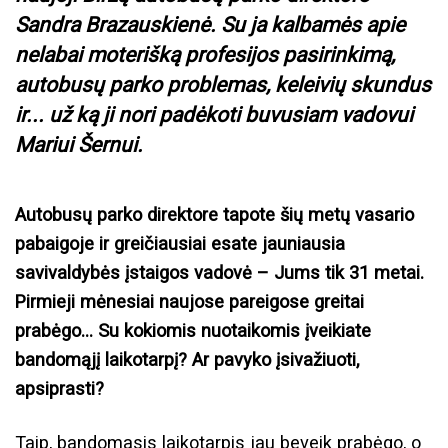
Sandra Brazauskienė. Su ja kalbamės apie
nelabai moterišką profesijos pasirinkimą,
autobusų parko problemas, keleivių skundus
ir... už ką ji nori padėkoti buvusiam vadovui
Mariui Šernui.
Autobusų parko direktore tapote šių metų vasario
pabaigoje ir greičiausiai esate jauniausia
savivaldybės įstaigos vadovė – Jums tik 31 metai.
Pirmieji mėnesiai naujose pareigose greitai
prabėgo... Su kokiomis nuotaikomis įveikiate
bandomąjį laikotarpį? Ar pavyko įsivažiuoti,
apsiprasti?
Taip, bandomasis laikotarpis jau beveik prabėgo, o