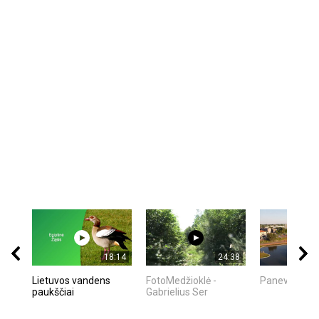
18:14
24:38
Lietuvos vandens
FotoMedžioklė -
Panevėžys |
paukščiai
Gabrielius Ser