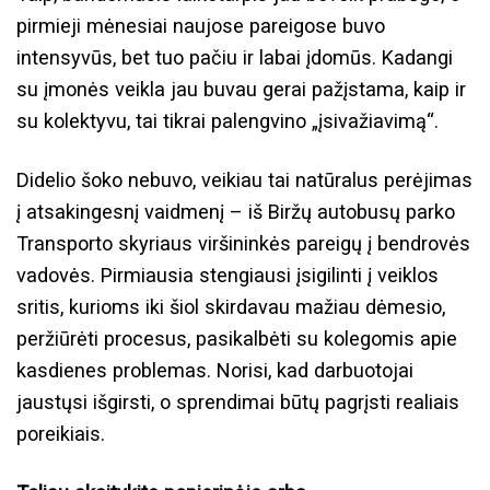
pirmieji mėnesiai naujose pareigose buvo
intensyvūs, bet tuo pačiu ir labai įdomūs. Kadangi
su įmonės veikla jau buvau gerai pažįstama, kaip ir
su kolektyvu, tai tikrai palengvino „įsivažiavimą“.
Didelio šoko nebuvo, veikiau tai natūralus perėjimas
į atsakingesnį vaidmenį – iš Biržų autobusų parko
Transporto skyriaus viršininkės pareigų į bendrovės
vadovės. Pirmiausia stengiausi įsigilinti į veiklos
sritis, kurioms iki šiol skirdavau mažiau dėmesio,
peržiūrėti procesus, pasikalbėti su kolegomis apie
kasdienes problemas. Norisi, kad darbuotojai
jaustųsi išgirsti, o sprendimai būtų pagrįsti realiais
poreikiais.